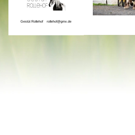
Gestüt Rollehof
rollehof@gmx.de