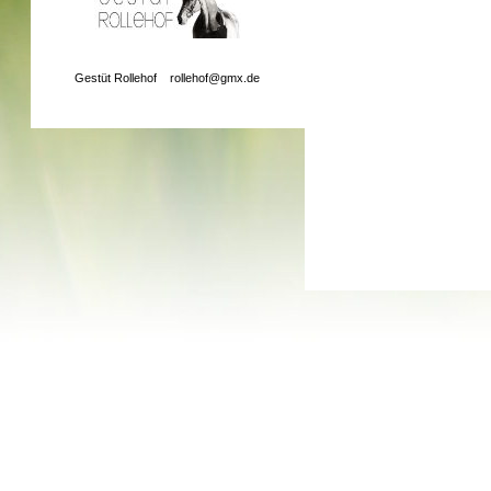
Gestüt Rollehof
rollehof@gmx.de